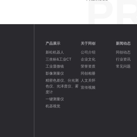
P
产品展示
关于同创
新闻动态
新松机器人
公司介绍
同创动态
三坐标&工业CT
企业文化
行业资讯
工业显微镜
荣誉资质
常见问题
影像测量仪
同创相册
精密色差仪、分光测
人文关怀
色仪、光泽度仪、雾
宣传视频
度计
一键测量仪
机器视觉