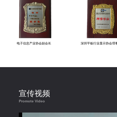
长
深圳平板行业显示协会理事单位
中国触
宣传视频
Promote Video